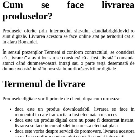
Cum se face livrarea
produselor?
Produsele oferite prin intermediul site-ului claudiabrighidovici.ro
sunt digitale. Livrarea acestora se face online atat pe teritoriul cat si
in afara Romaniei.
În sensul prezenţilor Termeni si conform contractului, se consideră
că „livrarea” a avut loc sau se consideră că a fost „livrată” comanda
atunci când dumneavoastră intraţi sau o parte terţă desemnată de
dumneavoastră intră în posesia bunurilor/serviciilor digitale.
Termenul de livrare
Produsele digitale vor fi primite de client, dupa cum urmeaza:
daca este un produs downloadabil, livrarea se face in
momentul in care tranzactia a fost efectuata cu succes
daca este un produs digital care nu poate fi descarcat instant,
livrarea se face in cursul zilei in care s-a efectuat plata
daca este vorba despre servicii de promovare, livrarea acestora
se va face conform contractului ce va fi semnat intre parti.