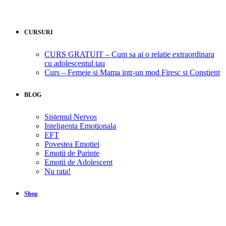
CURSURI
CURS GRATUIT – Cum sa ai o relatie extraordinara
cu adolescentul tau
Curs – Femeie si Mama intr-un mod Firesc si Constient
BLOG
Sistemul Nervos
Inteligenta Emotionala
EFT
Povestea Emotiei
Emotii de Parinte
Emotii de Adolescent
Nu rata!
Shop