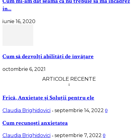
Cum mi-am dat seama ca nu trebuie sa ma incadrez
in...
iunie 16, 2020
Cum să dezvolți abilități de învățare
octombrie 6, 2021
ARTICOLE RECENTE
Frică, Anxietate și Soluții pentru ele
Claudia Brighidovici
septembrie 14, 2022
-
0
Cum recunoști anxietatea
Claudia Brighidovici
septembrie 7, 2022
-
0