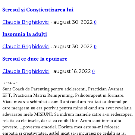
Stresul și Conștientizarea lui
Claudia Brighidovici
august 30, 2022
-
0
Insomnia la adulți
Claudia Brighidovici
august 30, 2022
-
0
Stresul ce duce la epuizare
Claudia Brighidovici
august 16, 2022
-
0
DESPRE
Sunt Coach de Parenting pentru adolescenti, Practician Avansat
EFT, Practician Matrix Reimprinting, Psihoterapeut in formare.
Viata mea s-a schimbat acum 3 ani cand am realizat ca drumul pe
care mergeam nu era potrivit pentru mine si cand am avut revelatia
adevaratei mele MISIUNI: Sa indrum mamele catre a-si redescoperi
relatia cu ele insele, dar si cu copilul lor. Acum sunt intr-o alta
poveste…..povestea emotiei. Dorinta mea este sa-mi folosesc
empatia si creativitatea, astfel incat sa-i incurajez pe ceilalti sa isi