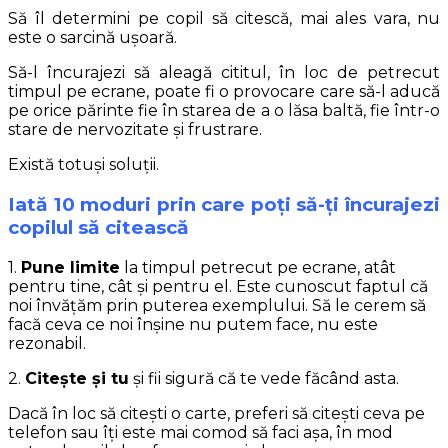
Să îl determini pe copil să citescă, mai ales vara, nu
este o sarcină ușoară.
Să-l încurajezi să aleagă cititul, în loc de petrecut
timpul pe ecrane, poate fi o provocare care să-l aducă
pe orice părinte fie în starea de a o lăsa baltă, fie într-o
stare de nervozitate și frustrare.
Există totuși soluții.
Iată 10 moduri prin care poți să-ți încurajezi
copilul să citească
1.
Pune limite
la timpul petrecut pe ecrane, atât
pentru tine, cât și pentru el. Este cunoscut faptul că
noi învățăm prin puterea exemplului. Să le cerem să
facă ceva ce noi înșine nu putem face, nu este
rezonabil.
2.
Citește și tu
și fii sigură că te vede făcând asta.
Dacă în loc să citești o carte, preferi să citești ceva pe
telefon sau îți este mai comod să faci așa, în mod