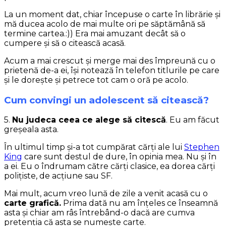
La un moment dat, chiar începuse o carte în librărie și
mă ducea acolo de mai multe ori pe săptămână să
termine cartea.:)) Era mai amuzant decât să o
cumpere și să o citească acasă.
Acum a mai crescut și merge mai des împreună cu o
prietenă de-a ei, își notează în telefon titlurile pe care
și le dorește și petrece tot cam o oră pe acolo.
Cum convingi un adolescent să citească?
5.
Nu judeca ceea ce alege să citescă
. Eu am făcut
greșeala asta.
În ultimul timp și-a tot cumpărat cărți ale lui
Stephen
King
care sunt destul de dure, în opinia mea. Nu și în
a ei. Eu o îndrumam către cărți clasice, ea dorea cărți
polițiste, de acțiune sau SF.
Mai mult, acum vreo lună de zile a venit acasă cu o
carte grafică.
Prima dată nu am înțeles ce înseamnă
asta și chiar am râs întrebând-o dacă are cumva
pretenția că asta se numește carte.