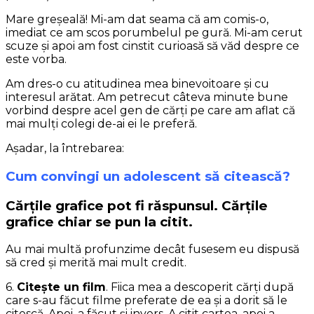
Mare greșeală! Mi-am dat seama că am comis-o,
imediat ce am scos porumbelul pe gură. Mi-am cerut
scuze și apoi am fost cinstit curioasă să văd despre ce
este vorba.
Am dres-o cu atitudinea mea binevoitoare și cu
interesul arătat. Am petrecut câteva minute bune
vorbind despre acel gen de cărți pe care am aflat că
mai mulți colegi de-ai ei le preferă.
Așadar, la întrebarea:
Cum convingi un adolescent să citească?
Cărțile grafice pot fi răspunsul. Cărțile
grafice chiar se pun la citit.
Au mai multă profunzime decât fusesem eu dispusă
să cred și merită mai mult credit.
6.
Citește un film
. Fiica mea a descoperit cărți după
care s-au făcut filme preferate de ea și a dorit să le
citescă. Apoi, a făcut și invers. A citit cartea, apoi a