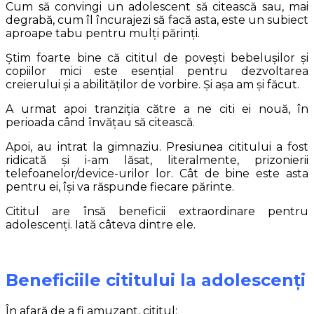
Cum să convingi un adolescent să citească sau, mai
degrabă, cum îl încurajezi să facă asta, este un subiect
aproape tabu pentru mulți părinți.
Știm foarte bine că cititul de povești bebelușilor și
copiilor mici este esențial pentru dezvoltarea
creierului și a abilităților de vorbire. Și așa am și făcut.
A urmat apoi tranziția către a ne citi ei nouă, în
perioada când învățau să citească.
Apoi, au intrat la gimnaziu. Presiunea cititului a fost
ridicată și i-am lăsat, literalmente, prizonierii
telefoanelor/device-urilor lor. Cât de bine este asta
pentru ei, își va răspunde fiecare părinte.
Cititul are însă beneficii extraordinare pentru
adolescenți. Iată câteva dintre ele.
Beneficiile cititului la adolescenți
În afară de a fi amuzant, cititul: