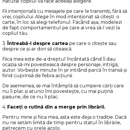
natural copilul va face aceeași alegere.
Fii intențională cu mesajele pe care le transmiți, fără să
vrei, copilului. Alege în mod intenționat să citești o
carte, în loc să alegi telefonul. Făcând așa, modelezi
de fapt comportamentul pe care ai vrea să-l vezi la
copilul tău.
3.
Întreabă-l
despre cartea
pe care o citește sau
despre ce și-ar dori să citească.
Fiica mea este de-a dreptul încântată când îi dau
ocazia să-mi povestească despre personaje, intrigă,
autor. Vorbește minute în șir intrând parcă în transă și
fiind cuprinsă de febra acțiunii.
De asemenea, se mai întâmplă să cumpere cărți care
nu îi plac și atunci îmi povestește, cu mai puțină
pasiune, de ce nu îi plac.
4.
Faceți o rutină
din a merge prin librării.
Pentru mine și fiica mea, asta este deja o tradiție. Dacă
nu ne setăm limită de timp pentru statul în librărie,
petrecem cu orele acolo.