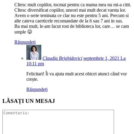
CItesc mult copiilor, tocmai pentru ca mama mea nu mi-a citit.
CItesc diversificat copiilor, uneori mai mult decat varsta lor.
Avem o serie teminata ce clar nu este pentru 5 ani. Precum si
alte cateva caerticele recomandate de la 6 sau 7 ani in sus.
Ba mai mult, le-am facut rost de biblioteca lor, care… se cam
umple 😛
Răspundeți
Claudia Brighidovici
septembrie 1, 2021 La
10:11 pm
Felicitari! Îi va ajuta mult acest obicei atunci când vor
crește.
Răspundeți
LĂSAȚI UN MESAJ