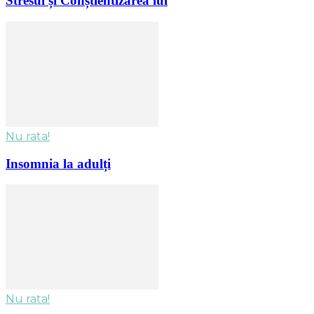
Stresul și Conștientizarea lui
Nu rata!
Insomnia la adulți
Nu rata!