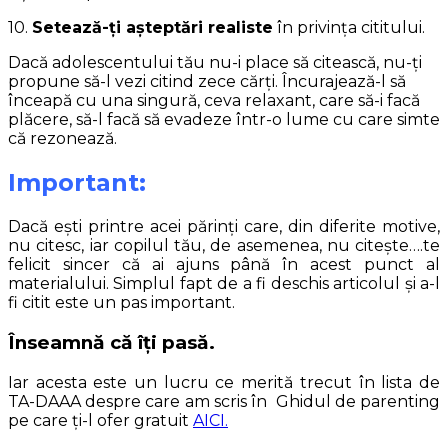
10.
Setează-ți așteptări realiste
în privința cititului.
Dacă adolescentului tău nu-i place să citească, nu-ți
propune să-l vezi citind zece cărți. Încurajează-l să
înceapă cu una singură, ceva relaxant, care să-i facă
plăcere, să-l facă să evadeze într-o lume cu care simte
că rezonează.
Important:
Dacă ești printre acei părinți care, din diferite motive,
nu citesc, iar copilul tău, de asemenea, nu citește….te
felicit sincer că ai ajuns până în acest punct al
materialului. Simplul fapt de a fi deschis articolul și a-l
fi citit este un pas important.
Înseamnă că îți pasă.
Iar acesta este un lucru ce merită trecut în lista de
TA-DAAA despre care am scris în Ghidul de parenting
pe care ți-l ofer gratuit
AICI.