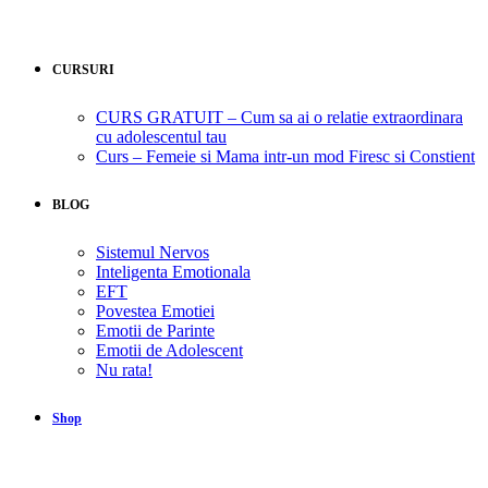
CURSURI
CURS GRATUIT – Cum sa ai o relatie extraordinara
cu adolescentul tau
Curs – Femeie si Mama intr-un mod Firesc si Constient
BLOG
Sistemul Nervos
Inteligenta Emotionala
EFT
Povestea Emotiei
Emotii de Parinte
Emotii de Adolescent
Nu rata!
Shop