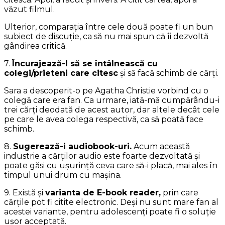
văzut filmul.
Ulterior, comparația între cele două poate fi un bun
subiect de discuție, ca să nu mai spun că îi dezvoltă
gândirea critică.
7.
Încurajează-l să se întâlnească cu
colegi/prieteni care citesc
și să facă schimb de cărți.
Sara a descoperit-o pe Agatha Christie vorbind cu o
colegă care era fan. Ca urmare, iată-mă cumpărându-i
trei cărți deodată de acest autor, dar altele decât cele
pe care le avea colega respectivă, ca să poată face
schimb.
8.
Sugerează-i audiobook-uri.
Acum această
industrie a cărților audio este foarte dezvoltată și
poate găsi cu ușurință ceva care să-i placă, mai ales în
timpul unui drum cu mașina.
9. Există și
varianta de E-book reader,
prin care
cărțile pot fi citite electronic. Deși nu sunt mare fan al
acestei variante, pentru adolescenți poate fi o soluție
ușor acceptată.