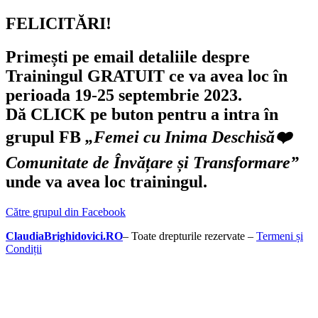
FELICITĂRI!
Primești pe email detaliile despre
Trainingul GRATUIT
ce va avea loc
în
perioada 19-25 septembrie 2023
.
Dă CLICK pe buton pentru a intra în
grupul FB
„Femei cu Inima Deschisă❤️
Comunitate de Învățare și Transformare”
unde va avea loc trainingul.
Către grupul din Facebook
ClaudiaBrighidovici.RO
– Toate drepturile rezervate –
Termeni și
Condiții